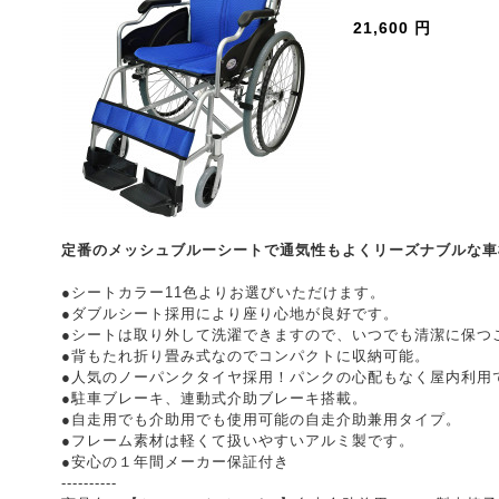
21,600 円
定番のメッシュブルーシートで通気性もよくリーズナブルな車
●シートカラー11色よりお選びいただけます。
●ダブルシート採用により座り心地が良好です。
●シートは取り外して洗濯できますので、いつでも清潔に保つ
●背もたれ折り畳み式なのでコンパクトに収納可能。
●人気のノーパンクタイヤ採用！パンクの心配もなく屋内利用
●駐車ブレーキ、連動式介助ブレーキ搭載。
●自走用でも介助用でも使用可能の自走介助兼用タイプ。
●フレーム素材は軽くて扱いやすいアルミ製です。
●安心の１年間メーカー保証付き
----------