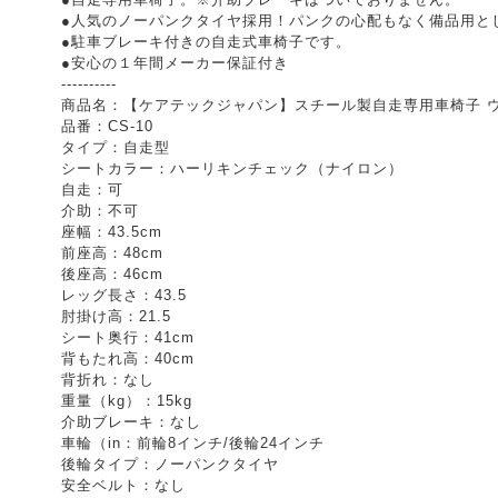
●人気のノーパンクタイヤ採用！パンクの心配もなく備品用と
●駐車ブレーキ付きの自走式車椅子です。
●安心の１年間メーカー保証付き
----------
商品名：【ケアテックジャパン】スチール製自走専用車椅子 ウィ
品番：CS-10
タイプ：自走型
シートカラー：ハーリキンチェック（ナイロン）
自走：可
介助：不可
座幅：43.5cm
前座高：48cm
後座高：46cm
レッグ長さ：43.5
肘掛け高：21.5
シート奥行：41cm
背もたれ高：40cm
背折れ：なし
重量（kg）：15kg
介助ブレーキ：なし
車輪（in：前輪8インチ/後輪24インチ
後輪タイプ：ノーパンクタイヤ
安全ベルト：なし