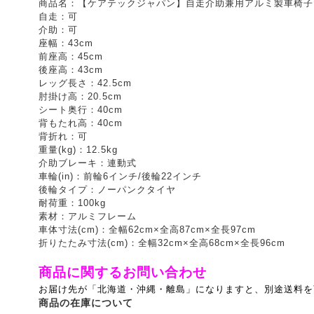
商品名：【ケアテックジャパン】自走介助兼用アルミ製車椅子 CA
自走：可
介助：可
座幅：43cm
前座高：45cm
後座高：43cm
レッグ長さ：42.5cm
肘掛け高：20.5cm
シート奥行：40cm
背もたれ高：40cm
背折れ：可
重量(kg)：12.5kg
介助ブレーキ：連動式
車輪(in)：前輪6インチ/後輪22インチ
後輪タイプ：ノーパンクタイヤ
耐荷重：100kg
素材：アルミフレーム
車体寸法(cm)：全幅62cm×全高87cm×全長97cm
折りたたみ寸法(cm)：全幅32cm×全高68cm×全長96cm
商品に関するお問い合わせ
お届け先が「北海道・沖縄・離島」になりますと、別途送料を
商品の在庫について