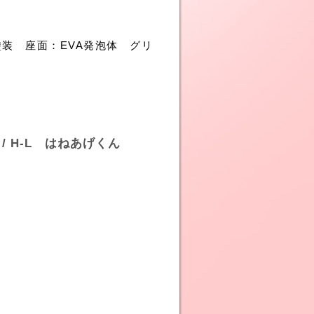
付塗装
座面：EVA発泡体
グリ
 / H-L はねあげくん