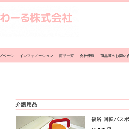
プページ
インフォメーション
商品一覧
会社情報
商品等のお問い
介護用品
福浴 回転バスボー